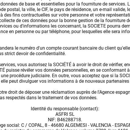
e données de base et essentielles pour la fourniture de services
e postal, la ville, le CIF, le pays de résidence, un e-mail valide, l
à des fins contractuelles sur votre personne et votre représentati
collecte de ces données pour la bonne gestion de la fourniture d
rvices ou d'informations les concernant, la SOCIETE pourra deman
e en personne ou par téléphone, pour lesquelles elle sera inform
dera le numéro d'un compte courant bancaire du client qu'elle so
s strict devoir de confidentialité.
ervices, vous autorisez la SOCIÉTÉ à avoir le droit de vérifier, en
TÉ puisse révéler vos données personnelles, en se conformant à
ne procédure judiciaire. En outre, vous acceptez que si la SOCIÉ
, elle peut divulguer vos informations à de nouveaux partenair
re droit de déposer une réclamation auprès de l'Agence espagno
as respectés dans le traitement de vos données.
Identité du responsable (contact):
ASFRI SL
NIF: B46288718.
ège social: C / COPAL, 8 - 46680 ALGEMESI - VALENCIA - ESPAG