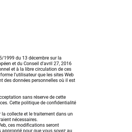
s
Chariots
Contacter
Blog
 15/1999 du 13 décembre sur la
éen et du Conseil d'avril 27, 2016
nel et à la libre circulation de ces
orme l'utilisateur que les sites Web
ent des données personnelles où il est
acceptation sans réserve de cette
es. Cette politique de confidentialité
 la collecte et le traitement dans un
raient nécessaires.
Web, ces modifications seront
ns approprié pour que vous soyez au