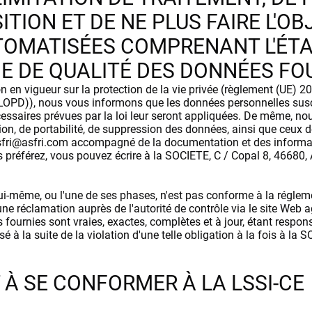
TION ET DE NE PLUS FAIRE L'OB
UTOMATISÉES COMPRENANT L'ÉT
IE DE QUALITÉ DES DONNÉES FO
 en vigueur sur la protection de la vie privée (règlement (UE) 2
PD)), nous vous informons que les données personnelles suscept
cessaires prévues par la loi leur seront appliquées. De même, 
ation, de portabilité, de suppression des données, ainsi que ceux d
sfri@asfri.com
accompagné de la documentation et des informati
us préférez, vous pouvez écrire à la SOCIETE, C / Copal 8, 4668
lui-même, ou l'une de ses phases, n'est pas conforme à la réglem
ne réclamation auprès de l'autorité de contrôle via le site Web 
 fournies sont vraies, exactes, complètes et à jour, étant respo
usé à la suite de la violation d'une telle obligation à la fois à la 
À SE CONFORMER À LA LSSI-CE