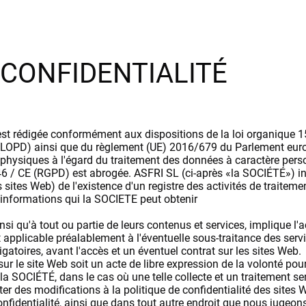
ut
Nous
Botelleros
Comptoirs
Kiosque
 CONFIDENTIALITÉ
té est rédigée conformément aux dispositions de la loi organique
(LOPD) ainsi que du règlement (UE) 2016/679 du Parlement europ
 physiques à l'égard du traitement des données à caractère person
46 / CE (RGPD) est abrogée. ASFRI SL (ci-après «la SOCIÉTÉ») inf
s sites Web) de l'existence d'un registre des activités de traitem
es informations qui la SOCIETE peut obtenir
nsi qu'à tout ou partie de leurs contenus et services, implique l'
 applicable préalablement à l'éventuelle sous-traitance des servic
gatoires, avant l'accès et un éventuel contrat sur les sites Web.
r le site Web soit un acte de libre expression de la volonté pour
 la SOCIÉTÉ, dans le cas où une telle collecte et un traitement se
r des modifications à la politique de confidentialité des sites 
onfidentialité, ainsi que dans tout autre endroit que nous jugeo