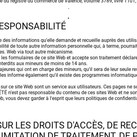
e du registre du commerce de Valence, volume 3789, livre 1101, 
.
.
RESPONSABILITÉ
des informations qu'elle demande et recueille auprès des utilisa
té de toute autre information personnelle qui, à terme, pourrait
mes. Web via tout autre mécanisme.
 les formulaires de ce site Web et accepte son traitement déclar
t interdits aux mineurs de moins de 14 ans.
eures qui ont en charge des mineurs, qu'il sera de leur seule re
les informe également qu'il existe des programmes informatiques 
sur ce site Web sont un service aux utilisateurs. Ces pages ne s
TÉ n'est pas responsable du contenu de ces sites Web et ne sont
, vous devez garder à l'esprit que leurs politiques de confidenti
UR LES DROITS D'ACCÈS, DE REC
LIMITATION DE TRAITEMENT, DE 